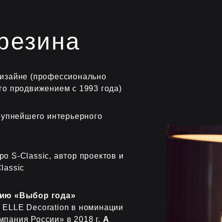
резина
дизайне (профессионально
го продвижением с 1993 года)
крупнейшего интерьерного
о S-Classic, автор проектов и
lassic
мию
«Выбор года»
 ELLE Decoration в номинации
пания России» в 2018 г.
А