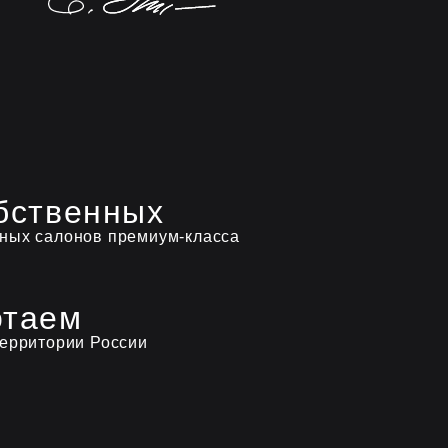
бственных
ных салонов премиум-класса
отаем
территории России