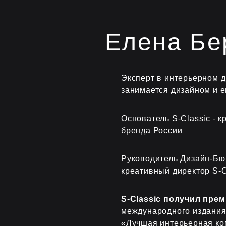
Елена Бе
Эксперт в интерьерном 
занимается дизайном и е
Основатель S-Classic - 
бренд
а
России
Руководитель Дизайн-Бюр
креативный директор S-C
S-Classic получил пре
международного издания
«Лучшая интерьерная ком