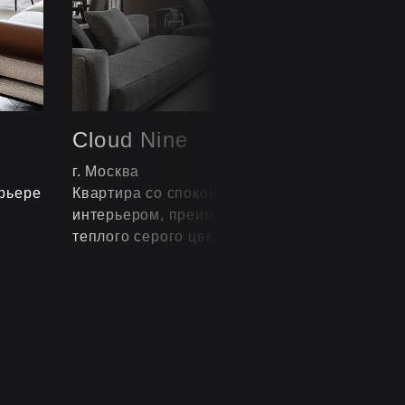
Cloud Nine
г. Москва
рьере
Квартира со спокойным и сдержанным
интерьером, преимущественно, в оттенках
теплого серого цвета