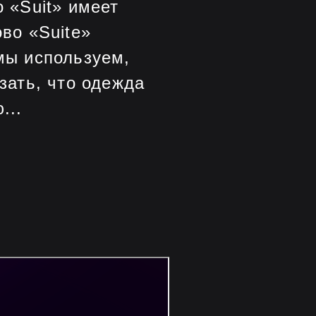
о «Suit» имеет
ово «Suite»
 мы используем,
зать, что одежда
...