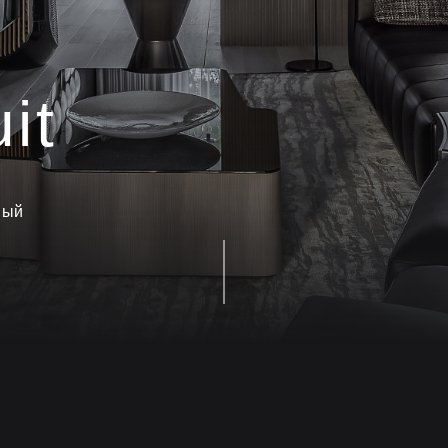
it
ный